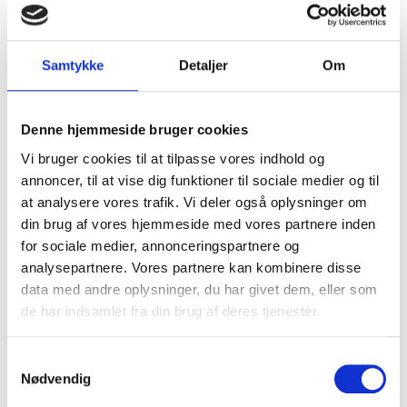
Samtykke
Detaljer
Om
Denne hjemmeside bruger cookies
Vi bruger cookies til at tilpasse vores indhold og
annoncer, til at vise dig funktioner til sociale medier og til
at analysere vores trafik. Vi deler også oplysninger om
din brug af vores hjemmeside med vores partnere inden
KOMPLETTE LØSNINGER TIL JERES EJENDOM
for sociale medier, annonceringspartnere og
analysepartnere. Vores partnere kan kombinere disse
Ejendomsservice handler om langt mere end bare rengøring.
data med andre oplysninger, du har givet dem, eller som
Det handler om at skabe et miljø, hvor ejendommen både ser
de har indsamlet fra din brug af deres tjenester.
godt ud og fungerer optimalt. Hos WP Service tilbyder vi
skræddersyede løsninger, der tilpasses jeres ejendom og
behov uanset størrelse og kompleksitet.
Samtykkevalg
Nødvendig
Vores service kan inkludere: